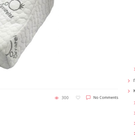
300
No Comments