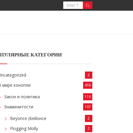
ПУЛЯРНЫЕ КАТЕГОРИИ
Uncategorized
2
В мире конопли
458
Закон и политика
110
Знаменитости
107
Beyonce (Бейонсе
2
Flogging Molly
2