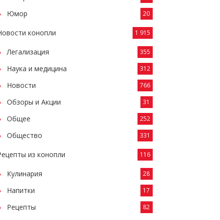
Юмор
20
Новости конопли
1 915
Легализация
355
Наука и медицина
312
Новости
766
Обзоры и Акции
31
Общее
252
Общество
331
Рецепты из конопли
116
Кулинария
28
Напитки
17
Рецепты
82