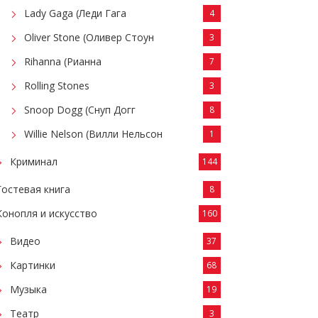
Lady Gaga (Леди Гага
4
Oliver Stone (Оливер Стоун
3
Rihanna (Рианна
7
Rolling Stones
3
Snoop Dogg (Снуп Догг
8
Willie Nelson (Вилли Нельсон
1
Криминал
144
Гостевая книга
8
Конопля и искусство
160
Видео
37
Картинки
68
Музыка
19
Театр
3