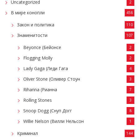
Uncategorized
2
В мире конопли
458
Закон и политика
110
Знаменитости
107
Beyonce (Бейонсе
2
Flogging Molly
2
Lady Gaga (Леди Гага
4
Oliver Stone (Оливер Стоун
3
Rihanna (Рианна
7
Rolling Stones
3
Snoop Dogg (Снуп Догг
8
Willie Nelson (Вилли Нельсон
1
Криминал
144