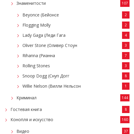
Знаменитости
107
Beyonce (Бейонсе
2
Flogging Molly
2
Lady Gaga (Леди Гага
4
Oliver Stone (Оливер Стоун
3
Rihanna (Рианна
7
Rolling Stones
3
Snoop Dogg (Снуп Догг
8
Willie Nelson (Вилли Нельсон
1
Криминал
144
Гостевая книга
8
Конопля и искусство
160
Видео
37