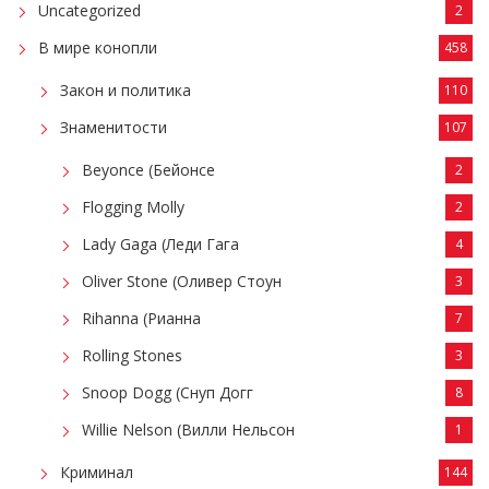
Uncategorized
2
В мире конопли
458
Закон и политика
110
Знаменитости
107
Beyonce (Бейонсе
2
Flogging Molly
2
Lady Gaga (Леди Гага
4
Oliver Stone (Оливер Стоун
3
Rihanna (Рианна
7
Rolling Stones
3
Snoop Dogg (Снуп Догг
8
Willie Nelson (Вилли Нельсон
1
Криминал
144