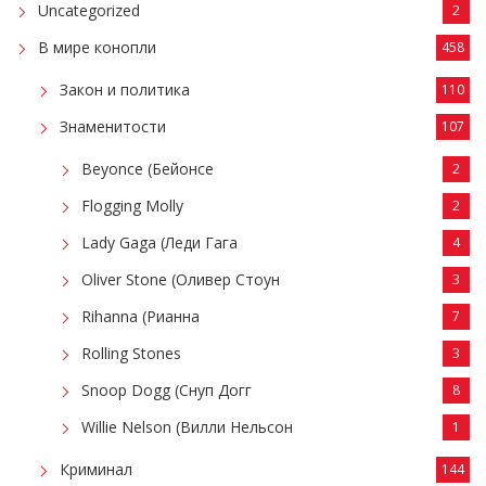
Uncategorized
2
В мире конопли
458
Закон и политика
110
Знаменитости
107
Beyonce (Бейонсе
2
Flogging Molly
2
Lady Gaga (Леди Гага
4
Oliver Stone (Оливер Стоун
3
Rihanna (Рианна
7
Rolling Stones
3
Snoop Dogg (Снуп Догг
8
Willie Nelson (Вилли Нельсон
1
Криминал
144