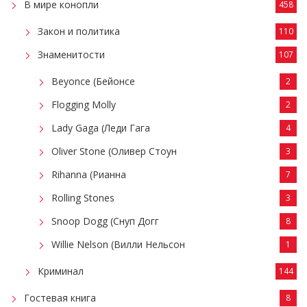
В мире конопли
458
Закон и политика
110
Знаменитости
107
Beyonce (Бейонсе
2
Flogging Molly
2
Lady Gaga (Леди Гага
4
Oliver Stone (Оливер Стоун
3
Rihanna (Рианна
7
Rolling Stones
3
Snoop Dogg (Снуп Догг
8
Willie Nelson (Вилли Нельсон
1
Криминал
144
Гостевая книга
8