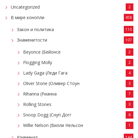
Uncategorized
2
В мире конопли
458
Закон и политика
110
Знаменитости
107
Beyonce (Бейонсе
2
Flogging Molly
2
Lady Gaga (Леди Гага
4
Oliver Stone (Оливер Стоун
3
Rihanna (Рианна
7
Rolling Stones
3
Snoop Dogg (Снуп Догг
8
Willie Nelson (Вилли Нельсон
1
Криминал
144