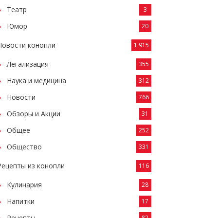
Театр
3
Юмор
20
Новости конопли
1 915
Легализация
355
Наука и медицина
312
Новости
766
Обзоры и Акции
31
Общее
252
Общество
331
Рецепты из конопли
116
Кулинария
28
Напитки
17
Рецепты
82