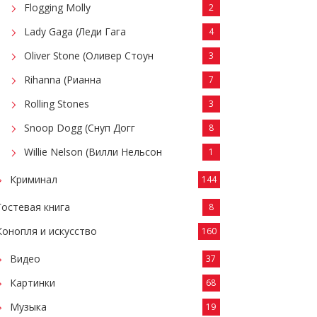
Flogging Molly
2
Lady Gaga (Леди Гага
4
Oliver Stone (Оливер Стоун
3
Rihanna (Рианна
7
Rolling Stones
3
Snoop Dogg (Снуп Догг
8
Willie Nelson (Вилли Нельсон
1
Криминал
144
Гостевая книга
8
Конопля и искусство
160
Видео
37
Картинки
68
Музыка
19