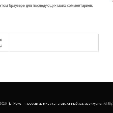
в этом браузере для последующих моих комментариев.
 в
да
2026 -
JahNews — новости из мира конопли, каннабиса, марихуаны.
. All R