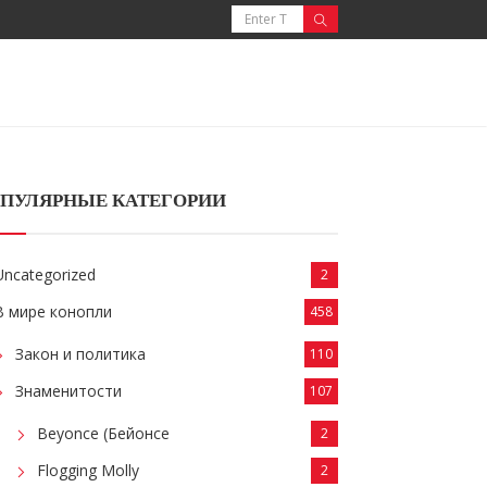
ПУЛЯРНЫЕ КАТЕГОРИИ
Uncategorized
2
В мире конопли
458
Закон и политика
110
Знаменитости
107
Beyonce (Бейонсе
2
Flogging Molly
2