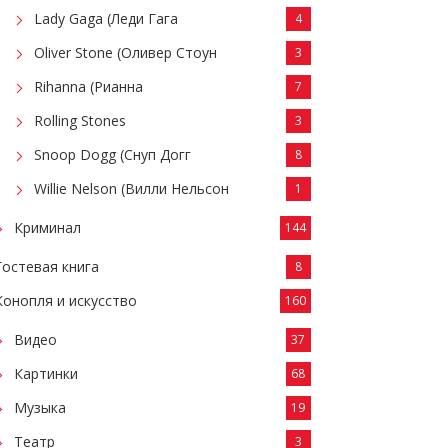
Lady Gaga (Леди Гага
4
Oliver Stone (Оливер Стоун
3
Rihanna (Рианна
7
Rolling Stones
3
Snoop Dogg (Снуп Догг
8
Willie Nelson (Вилли Нельсон
1
Криминал
144
Гостевая книга
8
Конопля и искусство
160
Видео
37
Картинки
68
Музыка
19
Театр
3