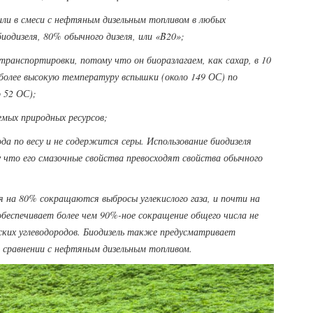
или в смеси с нефтяным дизельным топливом в любых
иодизеля, 80% обычного дизеля, или «B20»;
транспортировки, потому что он биоразлагаем, как сахар, в 10
т более высокую температуру вспышки (около 149 ОС) по
 52 ОС);
емых природных ресурсов;
да по весу и не содержится серы. Использование биодизеля
что его смазочные свойства превосходят свойства обычного
ля на 80% сокращаются выбросы углекислого газа, и почти на
обеспечивает более чем 90%-ное сокращение общего числа не
ских углеводородов. Биодизель также предусматривает
в сравнении с нефтяным дизельным топливом.