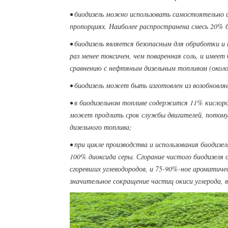
• биодизель можно использовать самостоятельно 
пропорциях. Наиболее распространена смесь 20% б
• биодизель является безопасным для обработки и 
раз менее токсичен, чем поваренная соль, и имее
сравнению с нефтяным дизельным топливом (около
• биодизель может быть изготовлен из возобновля
• в биодизельном топливе содержится 11% кислоро
может продлить срок службы двигателей, потому 
дизельного топлива;
• при цикле производства и использования биодизе
100% диоксида серы. Сгорание чистого биодизеля 
сгоревших углеводородов, и 75-90%-ное ароматиче
значительное сокращение частиц окиси углерода, 