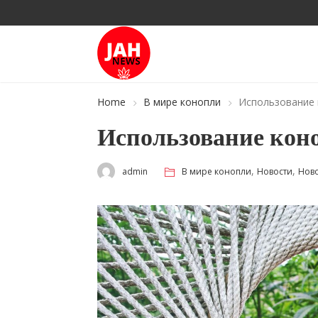
Home
В мире конопли
Использование 
Использование коно
,
,
admin
В мире конопли
Новости
Ново