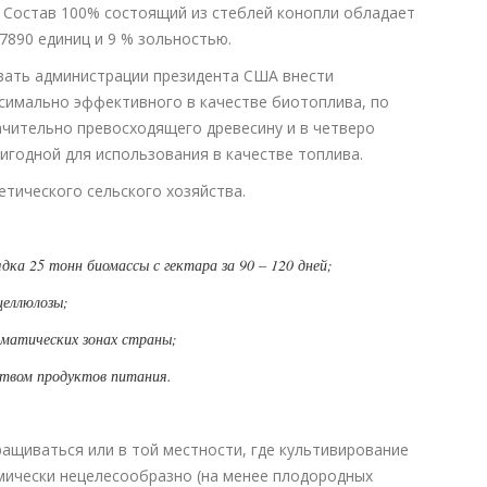
. Состав 100% состоящий из стеблей конопли обладает
7890 единиц и 9 % зольностью.
вать администрации президента США внести
ксимально эффективного в качестве биотоплива, по
чительно превосходящего древесину и в четверо
годной для использования в качестве топлива.
тического сельского хозяйства.
дка 25 тонн биомассы с гектара за 90 – 120 дней;
целлюлозы;
иматических зонах страны;
ством продуктов питания.
ащиваться или в той местности, где культивирование
омически нецелесообразно (на менее плодородных