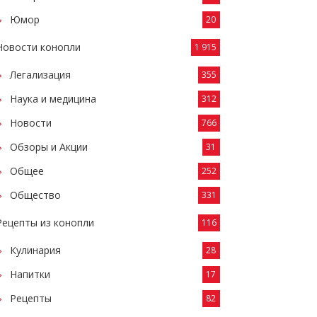
Юмор
20
Новости конопли
1 915
Легализация
355
Наука и медицина
312
Новости
766
Обзоры и Акции
31
Общее
252
Общество
331
Рецепты из конопли
116
Кулинария
28
Напитки
17
Рецепты
82