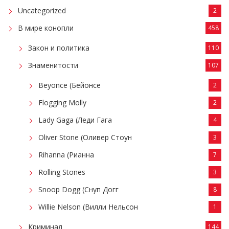
Uncategorized
2
В мире конопли
458
Закон и политика
110
Знаменитости
107
Beyonce (Бейонсе
2
Flogging Molly
2
Lady Gaga (Леди Гага
4
Oliver Stone (Оливер Стоун
3
Rihanna (Рианна
7
Rolling Stones
3
Snoop Dogg (Снуп Догг
8
Willie Nelson (Вилли Нельсон
1
Криминал
144