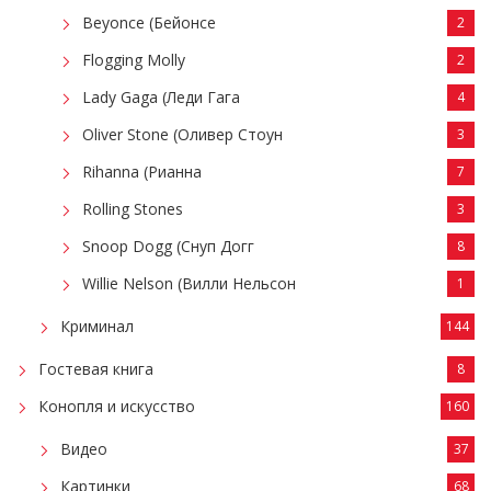
Beyonce (Бейонсе
2
Flogging Molly
2
Lady Gaga (Леди Гага
4
Oliver Stone (Оливер Стоун
3
Rihanna (Рианна
7
Rolling Stones
3
Snoop Dogg (Снуп Догг
8
Willie Nelson (Вилли Нельсон
1
Криминал
144
Гостевая книга
8
Конопля и искусство
160
Видео
37
Картинки
68