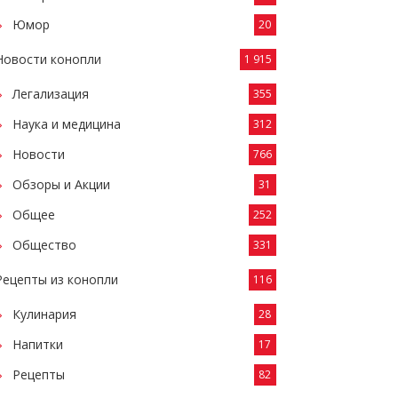
Юмор
20
Новости конопли
1 915
Легализация
355
Наука и медицина
312
Новости
766
Обзоры и Акции
31
Общее
252
Общество
331
Рецепты из конопли
116
Кулинария
28
Напитки
17
Рецепты
82