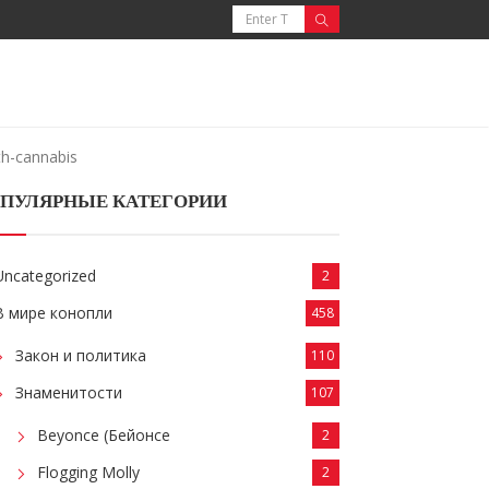
th-cannabis
ПУЛЯРНЫЕ КАТЕГОРИИ
Uncategorized
2
В мире конопли
458
Закон и политика
110
Знаменитости
107
Beyonce (Бейонсе
2
Flogging Molly
2