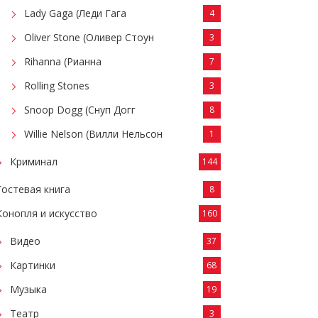
Lady Gaga (Леди Гага
4
Oliver Stone (Оливер Стоун
3
Rihanna (Рианна
7
Rolling Stones
3
Snoop Dogg (Снуп Догг
8
Willie Nelson (Вилли Нельсон
1
Криминал
144
Гостевая книга
8
Конопля и искусство
160
Видео
37
Картинки
68
Музыка
19
Театр
3