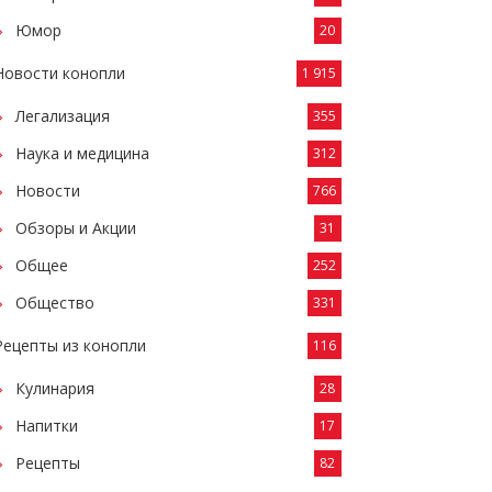
Юмор
20
Новости конопли
1 915
Легализация
355
Наука и медицина
312
Новости
766
Обзоры и Акции
31
Общее
252
Общество
331
Рецепты из конопли
116
Кулинария
28
Напитки
17
Рецепты
82