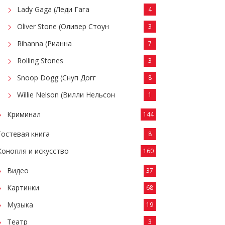
Lady Gaga (Леди Гага
4
Oliver Stone (Оливер Стоун
3
Rihanna (Рианна
7
Rolling Stones
3
Snoop Dogg (Снуп Догг
8
Willie Nelson (Вилли Нельсон
1
Криминал
144
Гостевая книга
8
Конопля и искусство
160
Видео
37
Картинки
68
Музыка
19
Театр
3