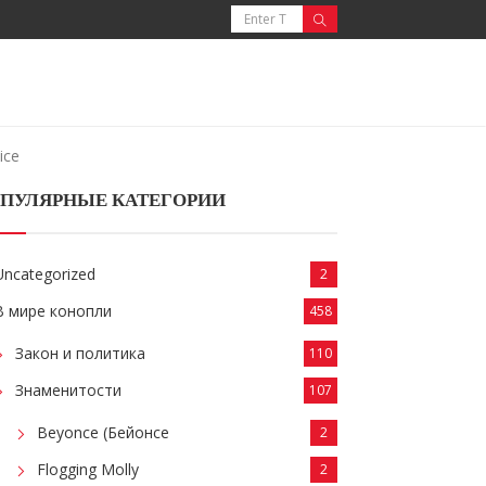
ice
ПУЛЯРНЫЕ КАТЕГОРИИ
Uncategorized
2
В мире конопли
458
Закон и политика
110
Знаменитости
107
Beyonce (Бейонсе
2
Flogging Molly
2