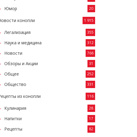
Юмор
20
Новости конопли
1 915
Легализация
355
Наука и медицина
312
Новости
766
Обзоры и Акции
31
Общее
252
Общество
331
Рецепты из конопли
116
Кулинария
28
Напитки
17
Рецепты
82