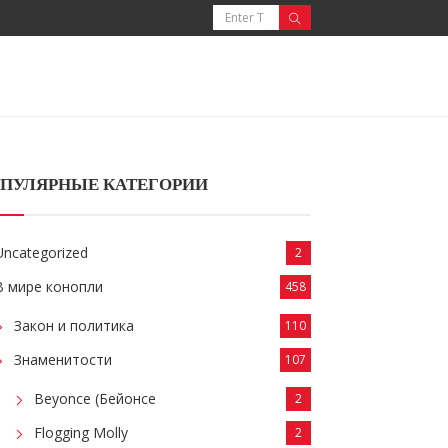
ПУЛЯРНЫЕ КАТЕГОРИИ
Uncategorized
2
В мире конопли
458
Закон и политика
110
Знаменитости
107
Beyonce (Бейонсе
2
Flogging Molly
2