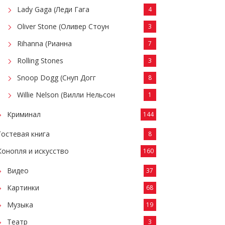
Lady Gaga (Леди Гага
4
Oliver Stone (Оливер Стоун
3
Rihanna (Рианна
7
Rolling Stones
3
Snoop Dogg (Снуп Догг
8
Willie Nelson (Вилли Нельсон
1
Криминал
144
Гостевая книга
8
Конопля и искусство
160
Видео
37
Картинки
68
Музыка
19
Театр
3