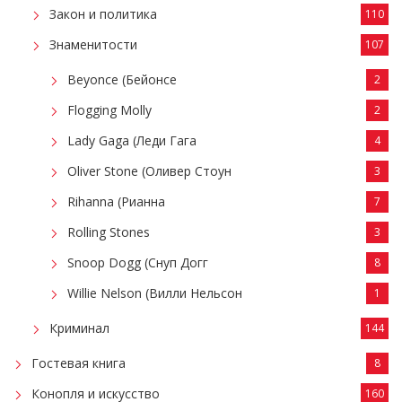
Закон и политика
110
Знаменитости
107
Beyonce (Бейонсе
2
Flogging Molly
2
Lady Gaga (Леди Гага
4
Oliver Stone (Оливер Стоун
3
Rihanna (Рианна
7
Rolling Stones
3
Snoop Dogg (Снуп Догг
8
Willie Nelson (Вилли Нельсон
1
Криминал
144
Гостевая книга
8
Конопля и искусство
160