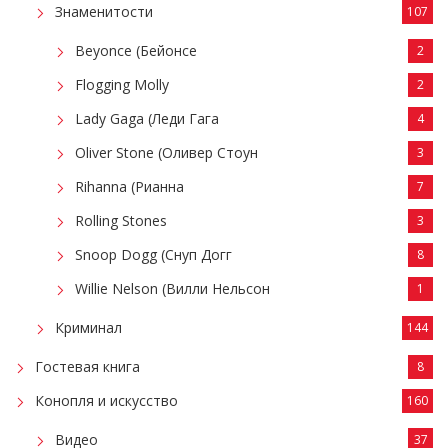
Знаменитости
107
Beyonce (Бейонсе
2
Flogging Molly
2
Lady Gaga (Леди Гага
4
Oliver Stone (Оливер Стоун
3
Rihanna (Рианна
7
Rolling Stones
3
Snoop Dogg (Снуп Догг
8
Willie Nelson (Вилли Нельсон
1
Криминал
144
Гостевая книга
8
Конопля и искусство
160
Видео
37