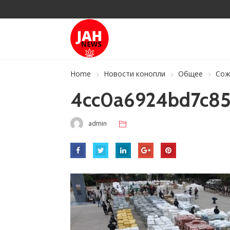
Home
Новости конопли
Общее
Сож
4cc0a6924bd7c8
admin