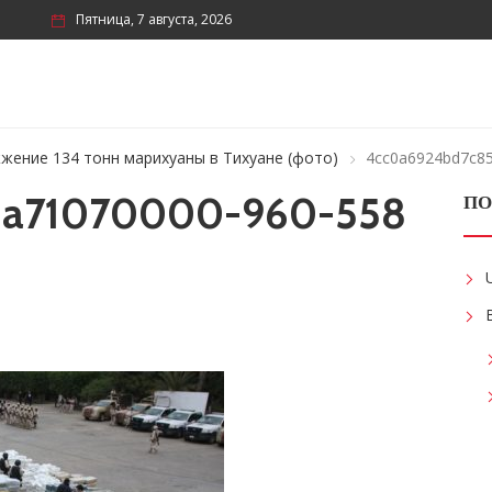
Пятница, 7 августа, 2026
жение 134 тонн марихуаны в Тихуане (фото)
4cc0a6924bd7c8
5a71070000-960-558
ПО