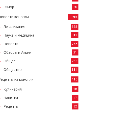
Юмор
20
Новости конопли
1 915
Легализация
355
Наука и медицина
312
Новости
766
Обзоры и Акции
31
Общее
252
Общество
331
Рецепты из конопли
116
Кулинария
28
Напитки
17
Рецепты
82