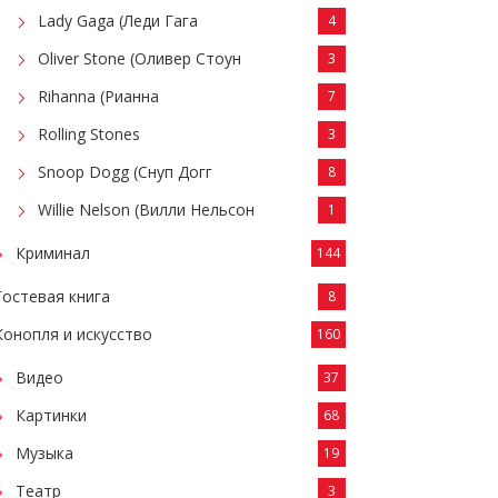
Lady Gaga (Леди Гага
4
Oliver Stone (Оливер Стоун
3
Rihanna (Рианна
7
Rolling Stones
3
Snoop Dogg (Снуп Догг
8
Willie Nelson (Вилли Нельсон
1
Криминал
144
Гостевая книга
8
Конопля и искусство
160
Видео
37
Картинки
68
Музыка
19
Театр
3