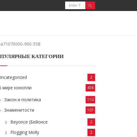
5a71070000-960-558
ПУЛЯРНЫЕ КАТЕГОРИИ
Uncategorized
2
В мире конопли
458
Закон и политика
110
Знаменитости
107
Beyonce (Бейонсе
2
Flogging Molly
2