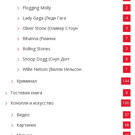
Flogging Molly
2
Lady Gaga (Леди Гага
4
Oliver Stone (Оливер Стоун
3
Rihanna (Рианна
7
Rolling Stones
3
Snoop Dogg (Снуп Догг
8
Willie Nelson (Вилли Нельсон
1
Криминал
144
Гостевая книга
8
Конопля и искусство
160
Видео
37
Картинки
68