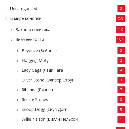
Uncategorized
2
В мире конопли
458
Закон и политика
110
Знаменитости
107
Beyonce (Бейонсе
2
Flogging Molly
2
Lady Gaga (Леди Гага
4
Oliver Stone (Оливер Стоун
3
Rihanna (Рианна
7
Rolling Stones
3
Snoop Dogg (Снуп Догг
8
Willie Nelson (Вилли Нельсон
1