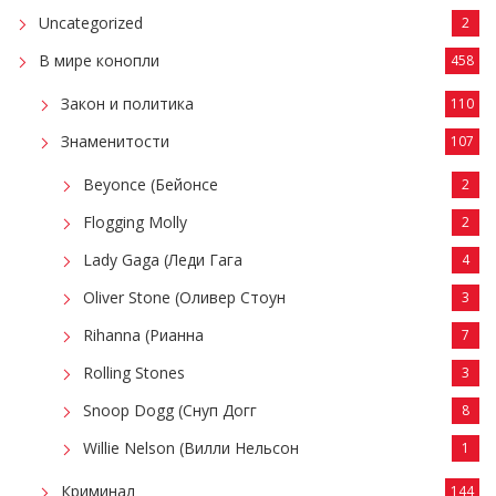
Uncategorized
2
В мире конопли
458
Закон и политика
110
Знаменитости
107
Beyonce (Бейонсе
2
Flogging Molly
2
Lady Gaga (Леди Гага
4
Oliver Stone (Оливер Стоун
3
Rihanna (Рианна
7
Rolling Stones
3
Snoop Dogg (Снуп Догг
8
Willie Nelson (Вилли Нельсон
1
Криминал
144