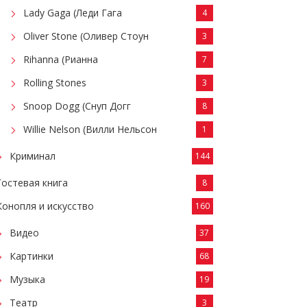
Lady Gaga (Леди Гага
4
Oliver Stone (Оливер Стоун
3
Rihanna (Рианна
7
Rolling Stones
3
Snoop Dogg (Снуп Догг
8
Willie Nelson (Вилли Нельсон
1
Криминал
144
Гостевая книга
8
Конопля и искусство
160
Видео
37
Картинки
68
Музыка
19
Театр
3