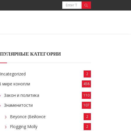
ПУЛЯРНЫЕ КАТЕГОРИИ
Uncategorized
2
В мире конопли
458
Закон и политика
110
Знаменитости
107
Beyonce (Бейонсе
2
Flogging Molly
2