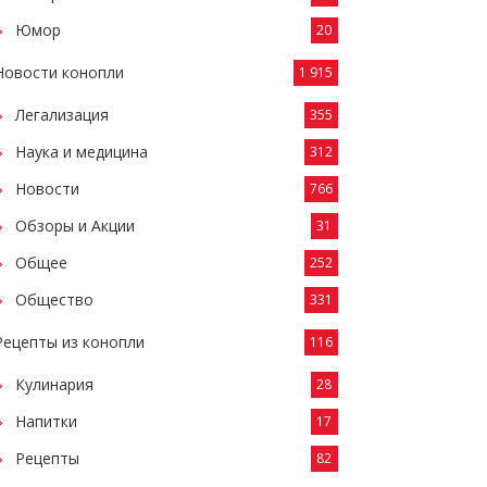
Юмор
20
Новости конопли
1 915
Легализация
355
Наука и медицина
312
Новости
766
Обзоры и Акции
31
Общее
252
Общество
331
Рецепты из конопли
116
Кулинария
28
Напитки
17
Рецепты
82