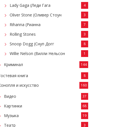
Lady Gaga (Леди Гага
4
Oliver Stone (Оливер Стоун
3
Rihanna (Рианна
7
Rolling Stones
3
Snoop Dogg (Снуп Догг
8
Willie Nelson (Вилли Нельсон
1
Криминал
144
Гостевая книга
8
Конопля и искусство
160
Видео
37
Картинки
68
Музыка
19
Театр
3