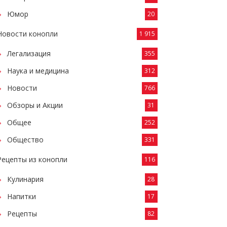
Юмор
20
Новости конопли
1 915
Легализация
355
Наука и медицина
312
Новости
766
Обзоры и Акции
31
Общее
252
Общество
331
Рецепты из конопли
116
Кулинария
28
Напитки
17
Рецепты
82