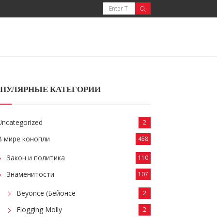
ПУЛЯРНЫЕ КАТЕГОРИИ
Uncategorized
2
В мире конопли
458
Закон и политика
110
Знаменитости
107
Beyonce (Бейонсе
2
Flogging Molly
2