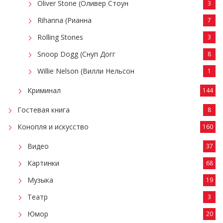
Oliver Stone (Оливер Стоун
3
Rihanna (Рианна
7
Rolling Stones
3
Snoop Dogg (Снуп Догг
8
Willie Nelson (Вилли Нельсон
1
Криминал
144
Гостевая книга
8
Конопля и искусство
160
Видео
37
Картинки
68
Музыка
19
Театр
3
Юмор
20