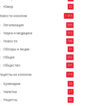
Юмор
20
Новости конопли
1 915
Легализация
355
Наука и медицина
312
Новости
766
Обзоры и Акции
31
Общее
252
Общество
331
Рецепты из конопли
116
Кулинария
28
Напитки
17
Рецепты
82