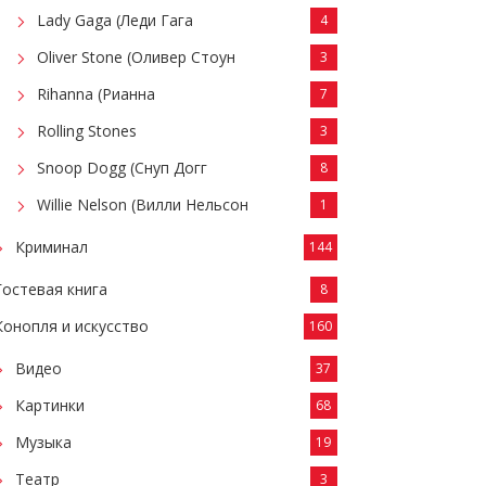
Lady Gaga (Леди Гага
4
Oliver Stone (Оливер Стоун
3
Rihanna (Рианна
7
Rolling Stones
3
Snoop Dogg (Снуп Догг
8
Willie Nelson (Вилли Нельсон
1
Криминал
144
Гостевая книга
8
Конопля и искусство
160
Видео
37
Картинки
68
Музыка
19
Театр
3