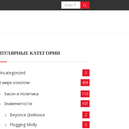
ПУЛЯРНЫЕ КАТЕГОРИИ
Uncategorized
2
В мире конопли
458
Закон и политика
110
Знаменитости
107
Beyonce (Бейонсе
2
Flogging Molly
2