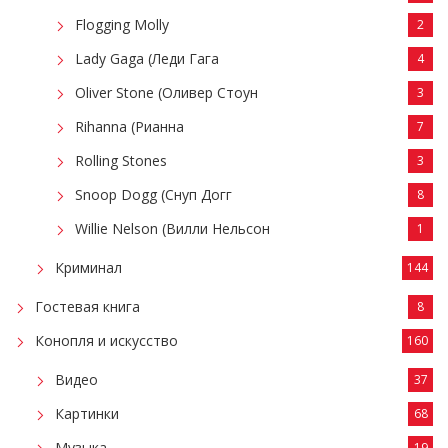
Flogging Molly
2
Lady Gaga (Леди Гага
4
Oliver Stone (Оливер Стоун
3
Rihanna (Рианна
7
Rolling Stones
3
Snoop Dogg (Снуп Догг
8
Willie Nelson (Вилли Нельсон
1
Криминал
144
Гостевая книга
8
Конопля и искусство
160
Видео
37
Картинки
68
Музыка
19