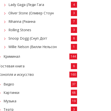
Lady Gaga (Леди Гага
4
Oliver Stone (Оливер Стоун
3
Rihanna (Рианна
7
Rolling Stones
3
Snoop Dogg (Снуп Догг
8
Willie Nelson (Вилли Нельсон
1
Криминал
144
Гостевая книга
8
Конопля и искусство
160
Видео
37
Картинки
68
Музыка
19
Театр
3