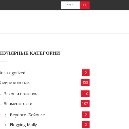
ПУЛЯРНЫЕ КАТЕГОРИИ
Uncategorized
2
В мире конопли
458
Закон и политика
110
Знаменитости
107
Beyonce (Бейонсе
2
Flogging Molly
2