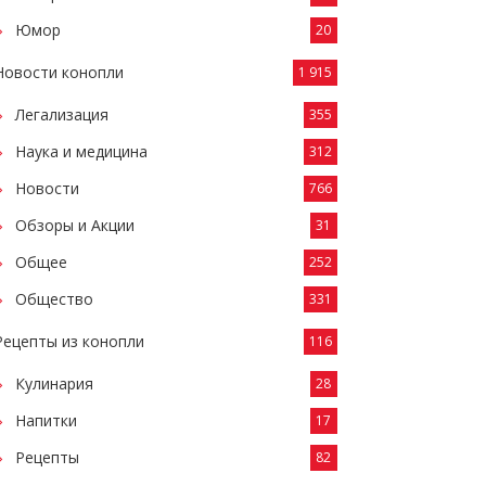
Юмор
20
Новости конопли
1 915
Легализация
355
Наука и медицина
312
Новости
766
Обзоры и Акции
31
Общее
252
Общество
331
Рецепты из конопли
116
Кулинария
28
Напитки
17
Рецепты
82