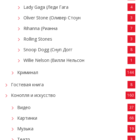
Lady Gaga (Леди Гага
4
Oliver Stone (Оливер Стоун
3
Rihanna (Рианна
7
Rolling Stones
3
Snoop Dogg (Снуп Догг
8
Willie Nelson (Вилли Нельсон
1
Криминал
144
Гостевая книга
8
Конопля и искусство
160
Видео
37
Картинки
68
Музыка
19
Театр
3