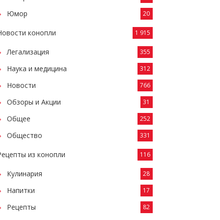
Юмор
20
Новости конопли
1 915
Легализация
355
Наука и медицина
312
Новости
766
Обзоры и Акции
31
Общее
252
Общество
331
Рецепты из конопли
116
Кулинария
28
Напитки
17
Рецепты
82