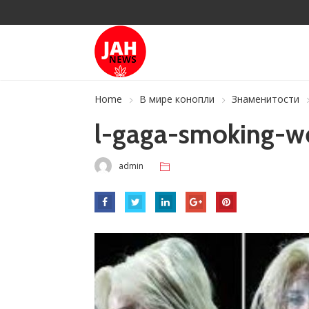
Home
В мире конопли
Знаменитости
l-gaga-smoking-w
admin