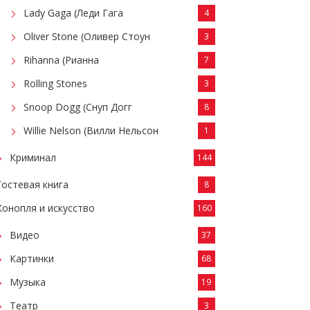
Lady Gaga (Леди Гага
4
Oliver Stone (Оливер Стоун
3
Rihanna (Рианна
7
Rolling Stones
3
Snoop Dogg (Снуп Догг
8
Willie Nelson (Вилли Нельсон
1
Криминал
144
Гостевая книга
8
Конопля и искусство
160
Видео
37
Картинки
68
Музыка
19
Театр
3