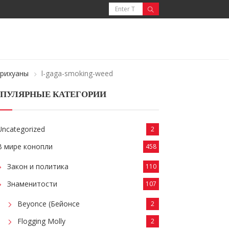
арихуаны
l-gaga-smoking-weed
ПУЛЯРНЫЕ КАТЕГОРИИ
Uncategorized
2
В мире конопли
458
Закон и политика
110
Знаменитости
107
Beyonce (Бейонсе
2
Flogging Molly
2