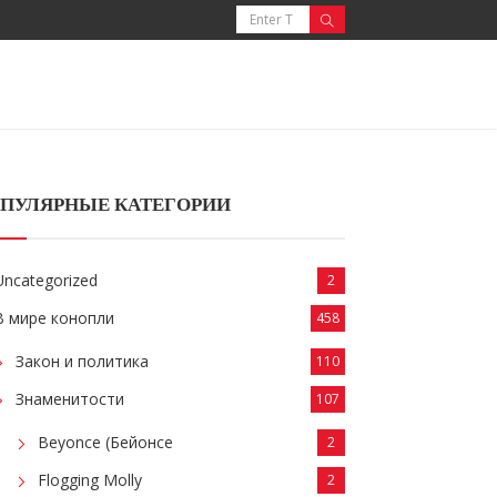
ПУЛЯРНЫЕ КАТЕГОРИИ
Uncategorized
2
В мире конопли
458
Закон и политика
110
Знаменитости
107
Beyonce (Бейонсе
2
Flogging Molly
2