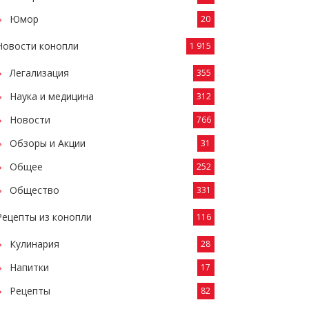
Юмор
20
Новости конопли
1 915
Легализация
355
Наука и медицина
312
Новости
766
Обзоры и Акции
31
Общее
252
Общество
331
Рецепты из конопли
116
Кулинария
28
Напитки
17
Рецепты
82