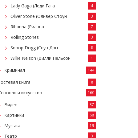
Lady Gaga (Леди Гага
4
Oliver Stone (Оливер Стоун
3
Rihanna (Рианна
7
Rolling Stones
3
Snoop Dogg (Снуп Догг
8
Willie Nelson (Вилли Нельсон
1
Криминал
144
Гостевая книга
8
Конопля и искусство
160
Видео
37
Картинки
68
Музыка
19
Театр
3