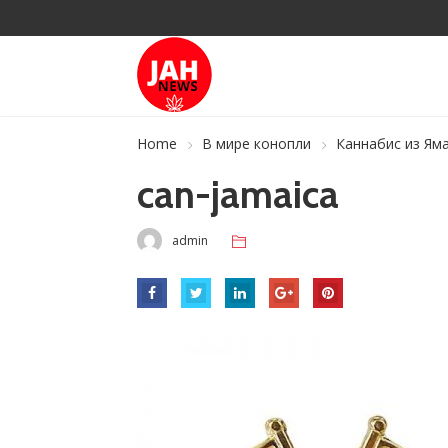
Home
В мире конопли
Каннабис из Яма
can-jamaica
admin