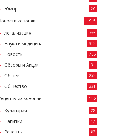
Юмор
20
Новости конопли
1 915
Легализация
355
Наука и медицина
312
Новости
766
Обзоры и Акции
31
Общее
252
Общество
331
Рецепты из конопли
116
Кулинария
28
Напитки
17
Рецепты
82