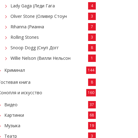
Lady Gaga (Леди Гага
4
Oliver Stone (Оливер Стоун
3
Rihanna (Рианна
7
Rolling Stones
3
Snoop Dogg (Снуп Догг
8
Willie Nelson (Вилли Нельсон
1
Криминал
144
Гостевая книга
8
Конопля и искусство
160
Видео
37
Картинки
68
Музыка
19
Театр
3