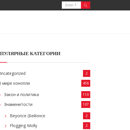
ПУЛЯРНЫЕ КАТЕГОРИИ
Uncategorized
2
В мире конопли
458
Закон и политика
110
Знаменитости
107
Beyonce (Бейонсе
2
Flogging Molly
2