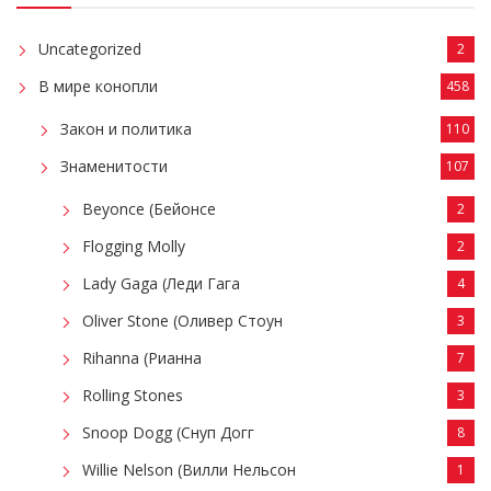
Uncategorized
2
В мире конопли
458
Закон и политика
110
Знаменитости
107
Beyonce (Бейонсе
2
Flogging Molly
2
Lady Gaga (Леди Гага
4
Oliver Stone (Оливер Стоун
3
Rihanna (Рианна
7
Rolling Stones
3
Snoop Dogg (Снуп Догг
8
Willie Nelson (Вилли Нельсон
1