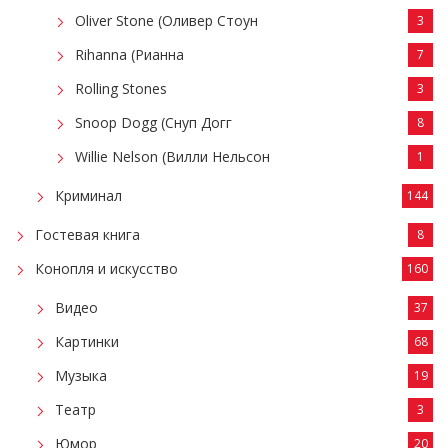
Oliver Stone (Оливер Стоун
3
Rihanna (Рианна
7
Rolling Stones
3
Snoop Dogg (Снуп Догг
8
Willie Nelson (Вилли Нельсон
1
Криминал
144
Гостевая книга
8
Конопля и искусство
160
Видео
37
Картинки
68
Музыка
19
Театр
3
Юмор
20