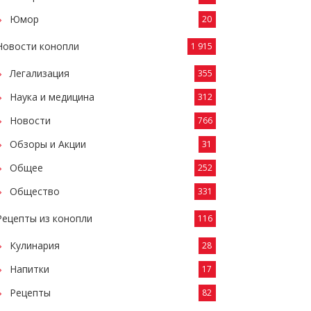
Юмор
20
Новости конопли
1 915
Легализация
355
Наука и медицина
312
Новости
766
Обзоры и Акции
31
Общее
252
Общество
331
Рецепты из конопли
116
Кулинария
28
Напитки
17
Рецепты
82