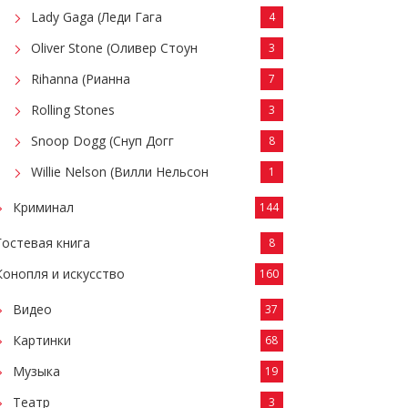
Lady Gaga (Леди Гага
4
Oliver Stone (Оливер Стоун
3
Rihanna (Рианна
7
Rolling Stones
3
Snoop Dogg (Снуп Догг
8
Willie Nelson (Вилли Нельсон
1
Криминал
144
Гостевая книга
8
Конопля и искусство
160
Видео
37
Картинки
68
Музыка
19
Театр
3