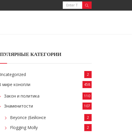
ПУЛЯРНЫЕ КАТЕГОРИИ
Uncategorized
2
В мире конопли
458
Закон и политика
110
Знаменитости
107
Beyonce (Бейонсе
2
Flogging Molly
2