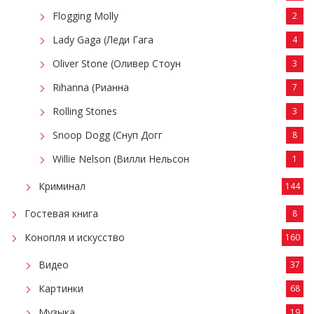
Flogging Molly
2
Lady Gaga (Леди Гага
4
Oliver Stone (Оливер Стоун
3
Rihanna (Рианна
7
Rolling Stones
3
Snoop Dogg (Снуп Догг
8
Willie Nelson (Вилли Нельсон
1
Криминал
144
Гостевая книга
8
Конопля и искусство
160
Видео
37
Картинки
68
Музыка
19